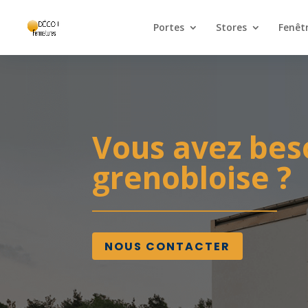
Panneau de gestion des cookies
Portes
Stores
Fenêt
Vous avez bes
grenobloise ?
NOUS CONTACTER