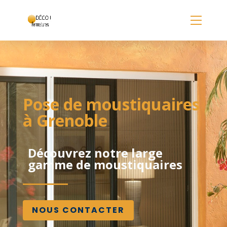
Panneau de gestion des cookies
Pose de moustiquaires
à Grenoble
Découvrez notre large
gamme de moustiquaires
NOUS CONTACTER