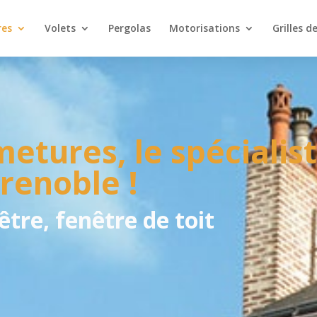
res
Volets
Pergolas
Motorisations
Grilles d
etures, le spécialist
renoble !
être, fenêtre de toit