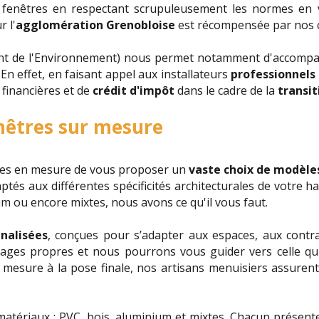
 fenêtres en respectant scrupuleusement les normes en v
r l'
agglomération Grenobloise
est récompensée par nos ce
t de l'Environnement) nous permet notamment d'accompagn
. En effet, en faisant appel aux installateurs
professionnels
 financières et de
crédit d'impôt
dans le cadre de la
transi
nêtres sur mesure
es en mesure de vous proposer un
vaste choix de modèle
tés aux différentes spécificités architecturales de votre ha
m ou encore mixtes, nous avons ce qu'il vous faut.
nalisées
, conçues pour s’adapter aux espaces, aux contr
tages propres et nous pourrons vous guider vers celle qui
 mesure à la pose finale, nos artisans menuisiers assuren
matériaux : PVC, bois, aluminium et mixtes. Chacun présen